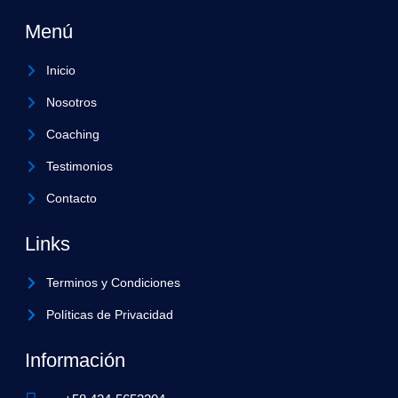
c
s
k
e
t
t
Menú
b
a
o
o
g
k
o
r
k
a
Inicio
m
Nosotros
Coaching
Testimonios
Contacto
Links
Terminos y Condiciones
Políticas de Privacidad
Información