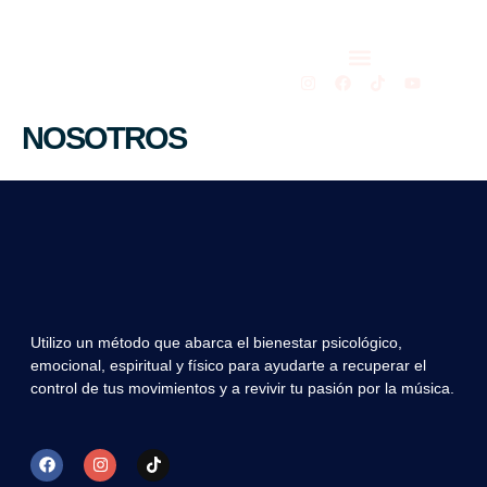
Ir
al
contenido
I
F
T
Y
n
a
i
o
s
c
k
u
NOSOTROS
t
e
t
t
a
b
o
u
g
o
k
b
r
o
e
a
k
m
Utilizo un método que abarca el bienestar psicológico,
emocional, espiritual y físico para ayudarte a recuperar el
control de tus movimientos y a revivir tu pasión por la música.
F
I
T
a
n
i